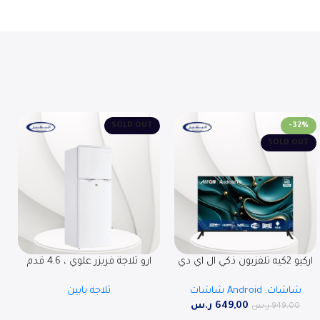
SOLD OUT
-32%
SOLD OUT
اركيو 2كيه تلفزيون ذكي ال اي دي
ارو ثلاجة فريزر علوي ، 4.6 قدم
RO-43LPS
مكعب ، 132 لتر ، RO-220RDH
شاشات
,
Android شاشات
ثلاجة بابين
649,00
ر.س
949,00
ر.س