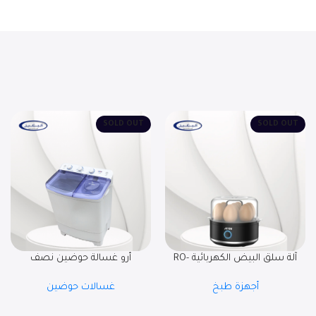
SOLD OUT
SOLD OUT
آلة سلق البيض الكهربائية RO-
أرو غسالة حوضين نصف
07EBD
اوتوماتيك ، 12 كجم RO-12TTB
أجهزة طبخ
غسالات حوضين