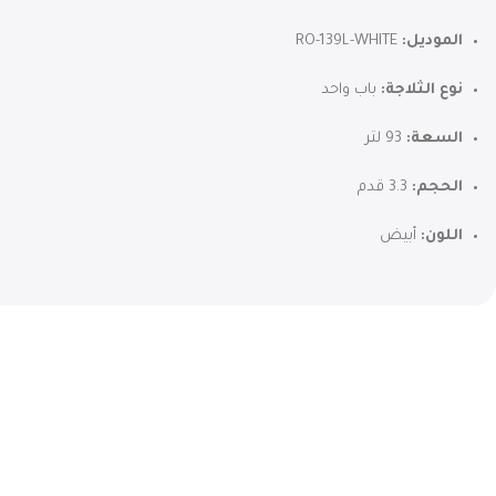
الموديل:
RO-139L-WHITE
نوع الثلاجة:
باب واحد
السعة:
93 لتر
الحجم:
3.3 قدم
اللون:
أبيض