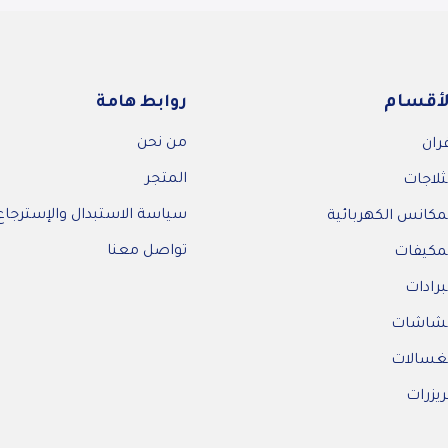
لأقسام
روابط هامة
من نحن
ران
المتجر
ثلاجات
سياسة الاستبدال والإسترجاع
مكانس الكهربائية
تواصل معنا
مكيفات
برادات
لشاشات
غسالات
يزرات