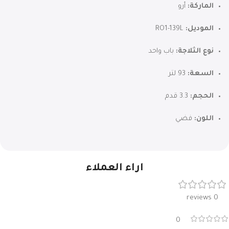
الماركة:
أرو
الموديل:
RO1-139L
نوع الثلاجة:
باب واحد
السعة:
93 لتر
الحجم:
3.3 قدم
اللون:
فضي
اراء العملاء
0 reviews
0