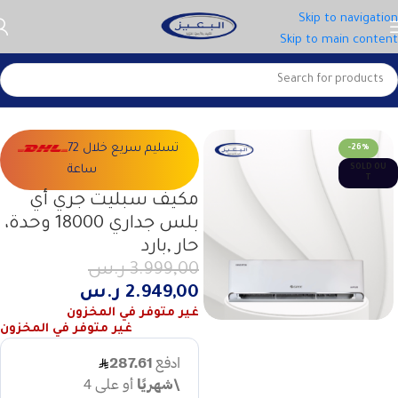
Skip to navigation
Skip to main content
الرئيسية
المكيفات
تسليم سريع خلال 72
-26%
SOLD OU
ساعة
T
مكيف سبليت جري أي
بلس جداري 18000 وحدة،
حار ,بارد
3.999,00
ر.س
2.949,00
ر.س
غير متوفر في المخزون
غير متوفر في المخزون