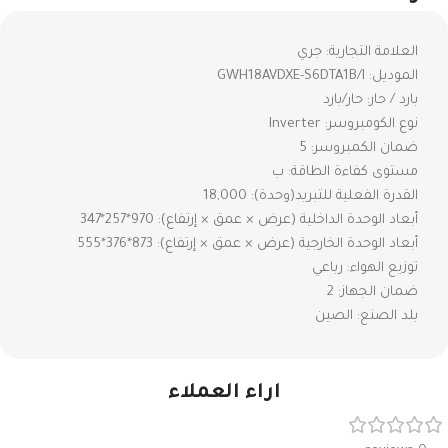
العلامة التجارية: جري
الموديل: GWH18AVDXE-S6DTA1B/I
بارد / حار: حار/بارد
نوع الكومبروسر: Inverter
ضمان الكمبروسر: 5
مستوى كفاءة الطاقة: ب
القدرة الفعلية للتبريد(وحدة): 18,000
أبعاد الوحدة الداخلية (عرض × عمق × إرتفاع): 970*257*347
أبعاد الوحدة الخارجية (عرض × عمق × إرتفاع): 873*376*555
توزيع الهواء: رباعي
ضمان الجهاز: 2
بلد الصنع: الصين
اراء العملاء