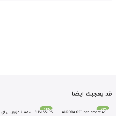
قد يعجبك ايضا
-48%
-29%
AURORA 65” Inch smart 4K
SHM-55LPS، سهم، تلفزيون ال اي
SOLD OUT
SOLD OUT