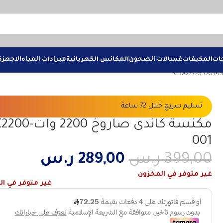
جات
المكيفات
غسالات الصحون
المكانس الكهربائية
مبرادات المياه
الاجهزة
تسليم سريع خلال 72 ساعة
مكنسة كاندى صاروخ 00
001
399,00
ر.س
289,00
ر.س
غير متوفر في المخزون
غير متوفر في ا