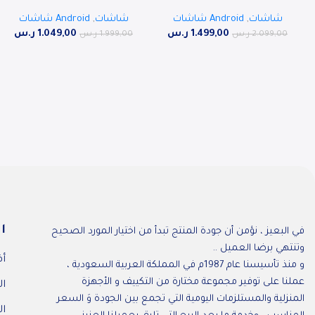
UHD LED TV, ANDROID 14 , AR-
دي ذكي بدقة 4 كيه الترا اتش دي،
شاشات
,
Android شاشات
شاشات
,
Android شاشات
65LPS
55 بوصة، أندرويد 13
1.499,00
ر.س
1.049,00
ر.س
2.099,00
ر.س
1.999,00
ر.س
ا
في البعيز ، نؤمن أن جودة المنتج تبدأ من اختيار المورد الصحيح
وتنتهي برضا العميل ..
أف
و منذ تأسيسنا عام 1987م في المملكة العربية السعودية ،
عملنا على توفير مجموعة مختارة من التكييف و الأجهزة
ال
المنزلية والمستلزمات اليومية التي تجمع بين الجودة وَ السعر
ال