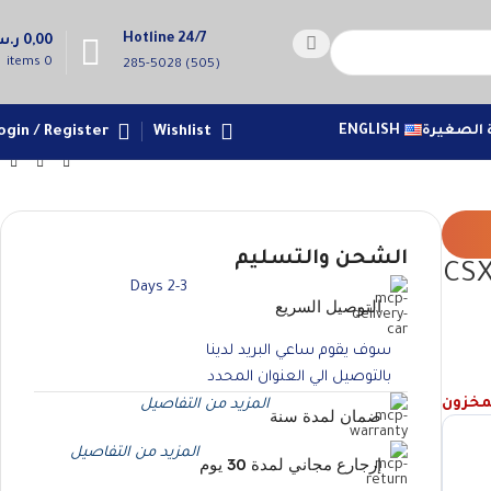
Hotline 24/7
0,00
ر.
items
0
(505) 285-5028
 الصغيرة
ENGLISH
Wishlist
ogin / Register
الشحن والتسليم
22 وات-CSX2200
2-3 Days
التوصيل السريع
سوف يقوم ساعي البريد لدينا
بالتوصيل الي العنوان المحدد
لمخزون
المزيد من التفاصيل
ضمان لمدة سنة
المزيد من التفاصيل
إرجارع مجاني لمدة 30 يوم