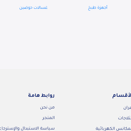
07EBD
اوتوماتيك ، 12 كجم RO-12TTB
أجهزة طبخ
غسالات حوضين
لأقسام
روابط هامة
من نحن
ران
المتجر
ثلاجات
سياسة الاستبدال والإسترجاع
مكانس الكهربائية