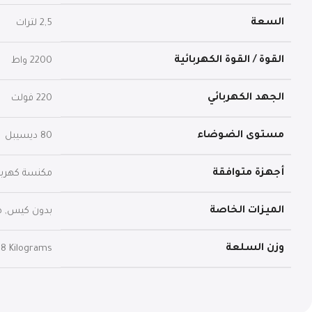
السعة
‎2,5 لترات
القوة / القوة الكهربائية
‎2200 واط
الجهد الكهربائي
‎220 فولت
مستوى الضوضاء
‎80 ديسيبل
أجهزة متوافقة
الميزات الخاصة
وزن السلعة
,98 Kilograms