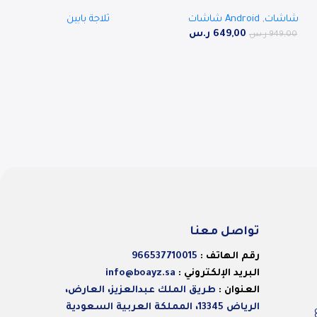
RO-43LPS
مكعب ، 132 لتر ، RO-220RDH
شاشات
,
Android شاشات
ثلاجة بابين
649,00
ر.س
949,00
ر.س
تواصل معنا
رقم الهاتف :
966537710015
البريد الإلكتروني :
info@boayz.sa
العنوان :
طريق الملك عبدالعزيز، العارض،
الرياض 13345، المملكة العربية السعودية