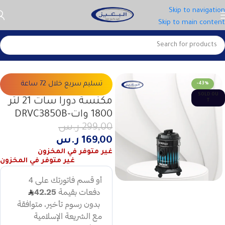
Skip to navigation
Skip to main content
الرئيسية
الاجهزة الصغيرة
المكانس الكهربائية
تسليم سريع خلال 72 ساعة
-43%
SOLD OU
مكنسة دورا سات 21 لتر
T
1800 وات-DRVC3850B
299,00
ر.س
169,00
ر.س
غير متوفر في المخزون
غير متوفر في المخزون