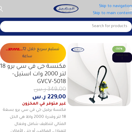
Skip to navigation
Skip to main content
الرئيسية
الاجهزة الصغيرة
المكانس الكهربائية
تسليم سريع خلال 72
-34%
SOLD OU
ساعة
T
مكنسة جى في سي برو 18
لتر 2000 وات استيل-
GVCV-5018
349,00
ر.س
229,00
ر.س
غير متوفر في المخزون
مكنسة برميل جي في سي برو بسعة
18 لتر وقدرة 2000 واط هي الحل
المثالي لتنظيف شامل وفعال
للمنازل، المكاتب، أو حتى الأماكن