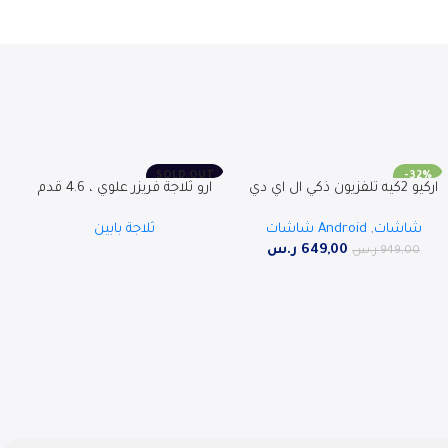
SOLD OUT
-32%
اركيو 2كيه تلفزيون ذكي ال اي دي
ارو ثلاجة فريزر علوي ، 4.6 قدم
SOLD OUT
RO-43LPS
مكعب ، 132 لتر ، RO-220RDH
شاشات
,
Android شاشات
ثلاجة بابين
649,00
ر.س
949,00
ر.س