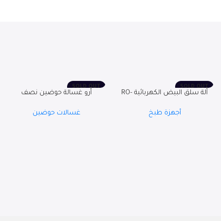
SOLD OUT
SOLD OUT
آلة سلق البيض الكهربائية RO-
أرو غسالة حوضين نصف
07EBD
اوتوماتيك ، 12 كجم RO-12TTB
أجهزة طبخ
غسالات حوضين