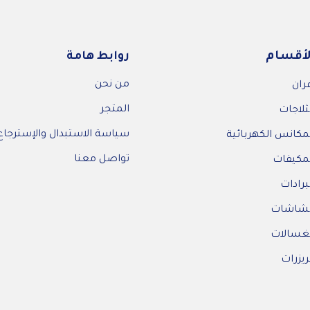
لأقسام
روابط هامة
من نحن
ران
المتجر
ثلاجات
سياسة الاستبدال والإسترجاع
مكانس الكهربائية
تواصل معنا
مكيفات
برادات
لشاشات
غسالات
يزرات