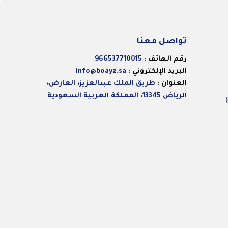
تواصل معنا
رقم الهاتف :
966537710015
البريد الإلكتروني :
info@boayz.sa
العنوان :
طريق الملك عبدالعزيز، العارض،
الرياض 13345، المملكة العربية السعودية