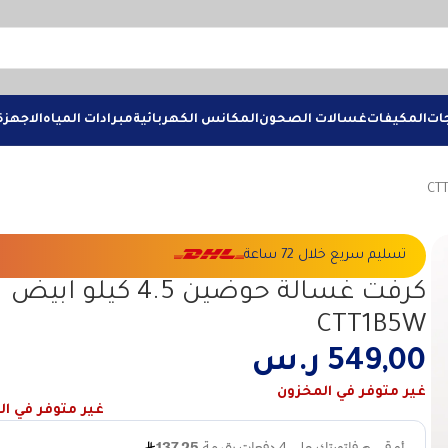
جات
المكيفات
غسالات الصحون
المكانس الكهربائية
مبرادات المياه
الاجهزة
تسليم سريع خلال 72 ساعة
كرفت غسالة حوضين 4.5 كيلو ابيض
CTT1B5W
549,00
ر.س
غير متوفر في المخزون
غير متوفر في ا