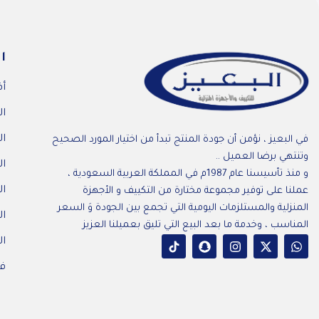
ا
أف
ال
ال
في البعيز ، نؤمن أن جودة المنتج تبدأ من اختيار المورد الصحيح
وتنتهي برضا العميل ..
ال
و منذ تأسيسنا عام 1987م في المملكة العربية السعودية ،
ال
عملنا على توفير مجموعة مختارة من التكييف و الأجهزة
المنزلية والمستلزمات اليومية التي تجمع بين الجودة وَ السعر
ا
المناسب ، وخدمة ما بعد البيع التي تليق بعميلنا العزيز
ال
فر