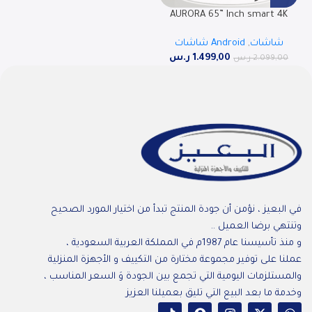
AURORA 65” Inch smart 4K
UHD LED TV, ANDROID 14 , AR-
شاشات
,
Android شاشات
65LPS
1.499,00
ر.س
2.099,00
ر.س
في البعيز ، نؤمن أن جودة المنتج تبدأ من اختيار المورد الصحيح
وتنتهي برضا العميل ..
و منذ تأسيسنا عام 1987م في المملكة العربية السعودية ،
عملنا على توفير مجموعة مختارة من التكييف و الأجهزة المنزلية
والمستلزمات اليومية التي تجمع بين الجودة وَ السعر المناسب ،
وخدمة ما بعد البيع التي تليق بعميلنا العزيز