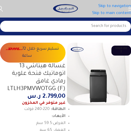
Skip to navigation
Skip to main content
الرئيسية
الاجهزة الكبيرة
غسالات
تسليم سريع خلال 72
SOLD OU
T
ساعة
غسالة هيتاشي 13
اتوماتيك فتحة علوية
رمادي غامق
LTLH3PMVWOTGG (F)
2.799,00
ر.س
غير متوفر في المخزون
الطاقة:
220-240 فولت
الأبعاد:
العرض:59.5 سم
العمق: 65 سم