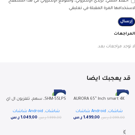
احفظ اسمي، بريدي الإلكتروني، والموقع الإلكتروني في هذا المتصفح
لاستخدامها المرة المقبلة في تعليقي.
المراجعات
لا توجد مراجعات بعد.
قد يعجبك ايضا
T
-48%
-29%
AURORA 65” Inch smart 4K
SHM-55LPS، سهم، تلفزيون ال اي
SOLD OUT
SOLD OUT
UHD LED TV, ANDROID 14 , AR-
دي ذكي بدقة 4 كيه الترا اتش دي،
شاشات
,
Android شاشات
شاشات
,
Android شاشات
65LPS
55 بوصة، أندرويد 13
1.499,00
ر.س
1.049,00
ر.س
2.099,00
ر.س
1.999,00
ر.س