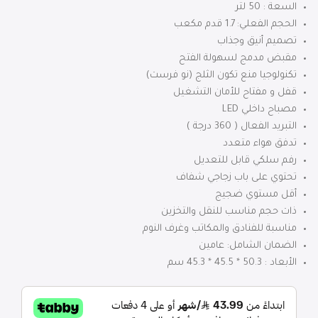
السعة : 50 لتر
الحجم الفعلي: 1.7 قدم مكعب
تصميم أنيق وجذاب
مقبض مدمج لسهولة الفتح
تكنولوجيا منع تكون الثلج (نو فرست)
قفل و مفتاح للأمان التشغيل
مصباح داخلي LED
التبريد الفعال ( 360 درجة )
تدفق هواء متعدد
رفم سلكي قابل للتعديل
تحتوي على باب زجاجي شفاف
أقل مستوي ضجيج
ذات حجم مناسب للنقل والتخزين
مناسبة للفنادق والمكاتب وغرف النوم
الضمان الشامل: عامين
الأبعاد : 50.3 * 45.5 * 45.3 سم