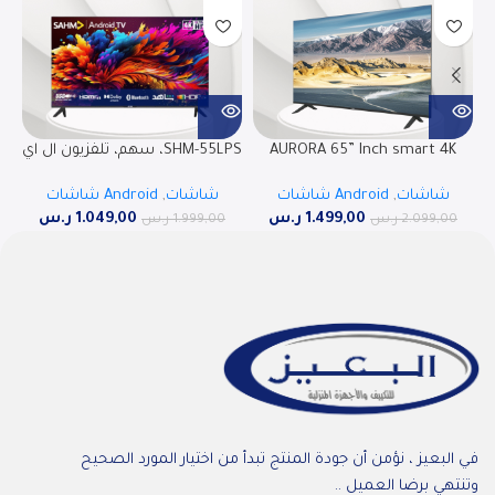
AURORA 65” Inch smart 4K
SHM-55LPS، سهم، تلفزيون ال اي
UHD LED TV, ANDROID 14 , AR-
دي ذكي بدقة 4 كيه الترا اتش دي،
شاشات
,
Android شاشات
شاشات
,
Android شاشات
65LPS
55 بوصة، أندرويد 13
1.499,00
ر.س
1.049,00
ر.س
2.099,00
ر.س
1.999,00
ر.س
في البعيز ، نؤمن أن جودة المنتج تبدأ من اختيار المورد الصحيح
وتنتهي برضا العميل ..