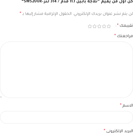
كن أول من يقيم “ثلاجة بابين 11.1 قدم / 314 لتر-SW5200R”
لن يتم نشر عنوان بريدك الإلكتروني.
الحقول الإلزامية مشار إليها بـ
*
تقييمك
*
مراجعتك
*
الاسم
*
البريد الإلكتروني
*