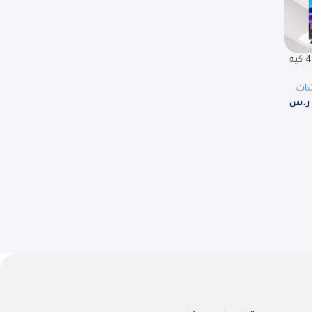
تلفزيون اركيو بدون اطار 4 كيه
ي دي
ر.س