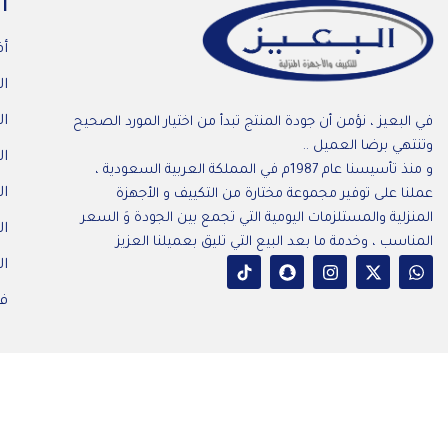
ا
أف
ال
ال
في البعيز ، نؤمن أن جودة المنتج تبدأ من اختيار المورد الصحيح
وتنتهي برضا العميل ..
ال
و منذ تأسيسنا عام 1987م في المملكة العربية السعودية ،
ال
عملنا على توفير مجموعة مختارة من التكييف و الأجهزة
المنزلية والمستلزمات اليومية التي تجمع بين الجودة وَ السعر
ا
المناسب ، وخدمة ما بعد البيع التي تليق بعميلنا العزيز
ال
فر