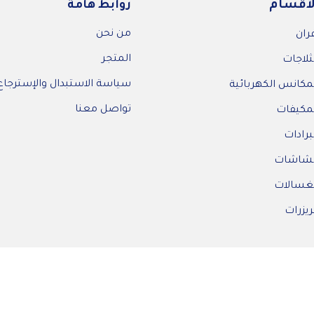
لأقسام
روابط هامة
من نحن
ران
المتجر
ثلاجات
سياسة الاستبدال والإسترجاع
مكانس الكهربائية
تواصل معنا
مكيفات
برادات
لشاشات
غسالات
يزرات