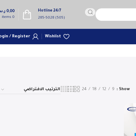
Hotline 24/7
0,00
ر.
items
0
(505) 285-5028
ogin / Register
Wishlist
24
18
12
9
Show