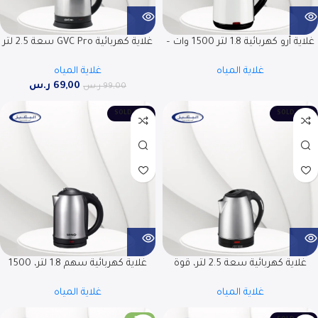
غلاية أرو كهربائية 1.8 لتر 1500 وات –
غلاية كهربائية GVC Pro سعة 2.5 لتر
غليان سريع – حماية مزدوجة – قاعدة
– GVCKT-2130H
غلاية المياه
غلاية المياه
360° | RO-18LKT
69,00
ر.س
99,00
ر.س
SOLD OUT
SOLD OUT
غلاية كهربائية سعة 2.5 لتر، قوة
غلاية كهربائية سهم 1.8 لتر، 1500
1800 واط | RO-25LKT
واط، ضوء LED، إيقاف تلقائي | SHM-
غلاية المياه
غلاية المياه
18KTGD-S