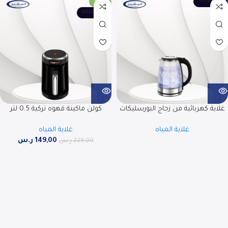
-35%
SOLD OUT
SOLD OUT
غلاية كهربائية من زجاج البورسليكات
كولن ماكينة قهوه تركية 0.5 لتر
سعة 1.8 لتر | RO-18LKTG
480وات اسود
غلاية المياه
غلاية المياه
149,00
ر.س
229,00
ر.س